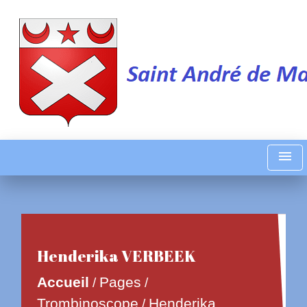
menu
Henderika VERBEEK
Accueil
Pages
/
/
Trombinoscope
Henderika
/