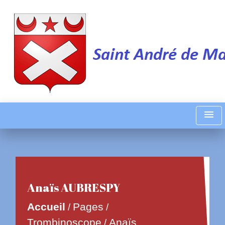
menu
Anaïs AUBRESPY
Accueil
Pages
/
/
Trombinoscope
Anaïs
/